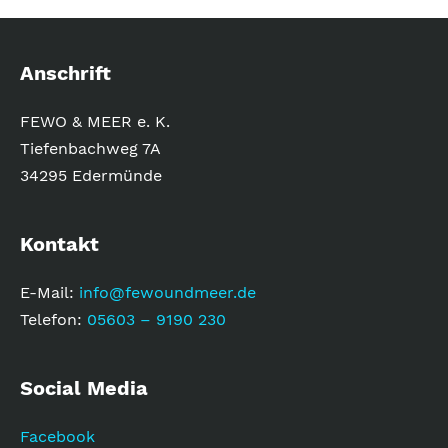
a
t
Anschrift
i
v
FEWO & MEER e. K.
e
Tiefenbachweg 7A
:
34295 Edermünde
Kontakt
E-Mail:
info@fewoundmeer.de
Telefon:
05603 – 9190 230
Social Media
Facebook