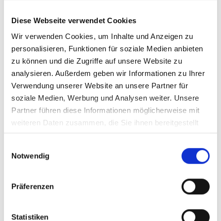
E-Mail schreiben
Diese Webseite verwendet Cookies
Wir verwenden Cookies, um Inhalte und Anzeigen zu
personalisieren, Funktionen für soziale Medien anbieten
zu können und die Zugriffe auf unsere Website zu
analysieren. Außerdem geben wir Informationen zu Ihrer
Verwendung unserer Website an unsere Partner für
soziale Medien, Werbung und Analysen weiter. Unsere
Partner führen diese Informationen möglicherweise mit
Torsten Jäntsch
weiteren Daten zusammen, die Sie ihnen bereitgestellt
Buchungen, Gästebetreuung, Technik
haben oder die sie im Rahmen Ihrer Nutzung der Dienste
Tel.:
05603 / 9190 230
Einwilligungsauswahl
gesammelt haben. Technisch notwendige Cookies
E-Mail schreiben
Notwendig
werden auch bei der Auswahl von
ablehnen
gesetzt.
Weitere Infos finden Sie in
unserem
Datenschutzhinweis
.
Impressum
Präferenzen
Statistiken