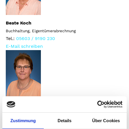
Beate Koch
Buchhaltung, Eigentümerabrechnung
Tel.:
05603 / 9190 230
E-Mail schreiben
Monika Mihr
Buchhaltung, Nebenkosten- und Kautionsabrechnung,
Zustimmung
Details
Über Cookies
Mahnwesen
Tel.:
05603 / 9190 230