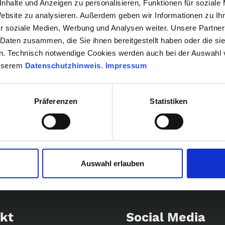
nhalte und Anzeigen zu personalisieren, Funktionen für soziale
Teilen Sie uns Ihre Wünsche und Vorstellungen mit und 
Website zu analysieren. Außerdem geben wir Informationen zu I
diesen Bereichen.
r soziale Medien, Werbung und Analysen weiter. Unsere Partner
 Daten zusammen, die Sie ihnen bereitgestellt haben oder die s
Wir haben ein ständig wechselndes Immobilienportfoli
n. Technisch notwendige Cookies werden auch bei der Auswahl
Ein Anruf lohn sich auf jeden Fall!
unserem
Datenschutzhinweis
.
Impressum
Ihr Ansprechpartner ist Herr Holger Thiel.
Telefon:
0171 6455018
Präferenzen
Statistiken
E-Mail
thiel@eura-nexus.com
Wiesenweg 7
24361 Groß Wittensee
Auswahl erlauben
kt
Social Media