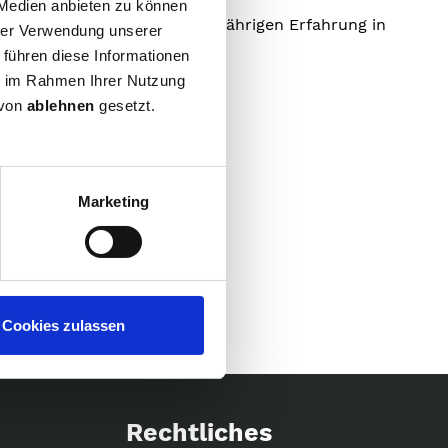
 Medien anbieten zu können
profitieren von unserer 27- jährigen Erfahrung in
hrer Verwendung unserer
 führen diese Informationen
ie im Rahmen Ihrer Nutzung
o im Angebot.
 von
ablehnen
gesetzt.
Marketing
Cookies zulassen
Rechtliches