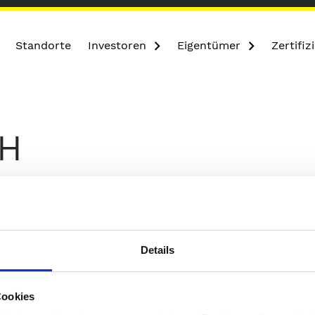
Standorte
Investoren
Eigentümer
Zertifi
bH
Details
Wir unterstützen Sie bei der Planung und Projektieru
Cookies
Ferienbereich und übernehmen das Management zum V