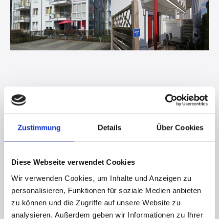
„Herzlichen Dank für das Rundum-Sorglos-Paket
bei der Vermietung unserer beiden
Zustimmung
Details
Über Cookies
Ferienwohnungen im Nino Boardinghouse in
Nordhorn. Die reibungslose Abwicklung und die
freundliche, kompetente Betreuung macht Fewo &
Diese Webseite verwendet Cookies
Meer zum sehr angenehmen Partner. Dankeschön !“
Wir verwenden Cookies, um Inhalte und Anzeigen zu
personalisieren, Funktionen für soziale Medien anbieten
zu können und die Zugriffe auf unsere Website zu
Ruth und Wolfgang R., Eigentümerin der
analysieren. Außerdem geben wir Informationen zu Ihrer
Ferienwohnungen