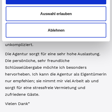
„Unsere Ferienwohnung an der Ostsee wird, seit
Auswahl erlauben
fast 10 Jahren, professionell von Fewo und Meer
betreut. Die Buchungen laufen reibungslos. Die
Ablehnen
Kommunikation, besonders mit dem Team in
Großenbrode, ist stets schnell, freundlich und
unkompliziert.
Die Agentur sorgt für eine sehr hohe Auslastung.
Die persönliche, sehr freundliche
Schlüsselübergabe möchte ich besonders
hervorheben. Ich kann die Agentur als Eigentümerin
nur empfehlen; sie nimmt mir viel Arbeit ab und
sorgt für eine stressfreie Vermietung und
zufriedene Gäste.
Vielen Dank“