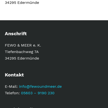
e
34295 Edermünde
r
n
a
t
i
Anschrift
v
FEWO & MEER e. K.
e
Tiefenbachweg 7A
:
34295 Edermünde
Kontakt
E-Mail:
info@fewoundmeer.de
Telefon:
05603 – 9190 230