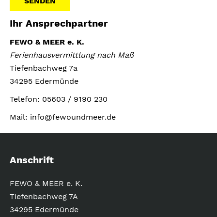
Ihr Ansprechpartner
A
l
FEWO & MEER e. K.
t
Ferienhausvermittlung nach Maß
e
Tiefenbachweg 7a
r
34295 Edermünde
n
Telefon: 05603 / 9190 230
a
t
Mail: info@fewoundmeer.de
i
v
e
Anschrift
:
FEWO & MEER e. K.
Tiefenbachweg 7A
34295 Edermünde