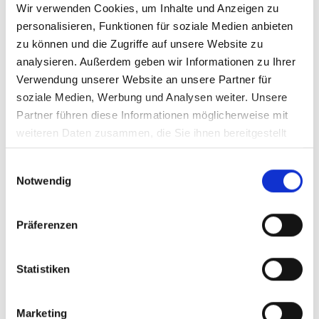
Wir verwenden Cookies, um Inhalte und Anzeigen zu
personalisieren, Funktionen für soziale Medien anbieten
zu können und die Zugriffe auf unsere Website zu
analysieren. Außerdem geben wir Informationen zu Ihrer
Verwendung unserer Website an unsere Partner für
soziale Medien, Werbung und Analysen weiter. Unsere
Partner führen diese Informationen möglicherweise mit
weiteren Daten zusammen, die Sie ihnen bereitgestellt
haben oder die sie im Rahmen Ihrer Nutzung der Dienste
Einwilligungsauswahl
gesammelt haben. Technisch notwendige Cookies
Notwendig
werden auch bei der Auswahl von
ablehnen
gesetzt.
Weitere Infos finden Sie in
unserem
Datenschutzhinweis
.
Impressum
Präferenzen
Ihr Name (Pflichtfeld)
Statistiken
Ihre E-Mail-Adresse (Pflichtfeld)
Marketing