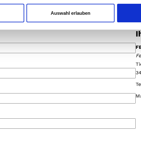
Auswahl erlauben
I
F
Fe
T
3
Te
M