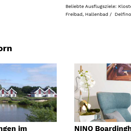
Beliebte Ausflugsziele: Klo
Freibad, Hallenbad / Delfino
orn
ngen im
NINO Boardingh