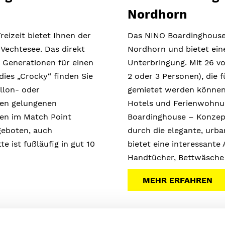
Nordhorn
reizeit bietet Ihnen der
Das NINO Boardinghouse 
Vechtesee. Das direkt
Nordhorn und bietet eine
 Generationen für einen
Unterbringung. Mit 26 vo
dies „Crocky“ finden Sie
2 oder 3 Personen), die 
llon- oder
gemietet werden können,
nen gelungenen
Hotels und Ferienwohnun
nen im Match Point
Boardinghouse – Konzept
geboten, auch
durch die elegante, urba
te ist fußläufig in gut 10
bietet eine interessante 
Handtücher, Bettwäsche 
MEHR ERFAHREN