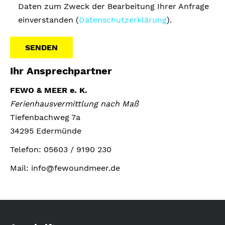
Daten zum Zweck der Bearbeitung Ihrer Anfrage
einverstanden (
Datenschutzerklärung
).
Ihr Ansprechpartner
A
l
FEWO & MEER e. K.
t
Ferienhausvermittlung nach Maß
e
Tiefenbachweg 7a
r
34295 Edermünde
n
Telefon: 05603 / 9190 230
a
t
Mail: info@fewoundmeer.de
i
v
e
: