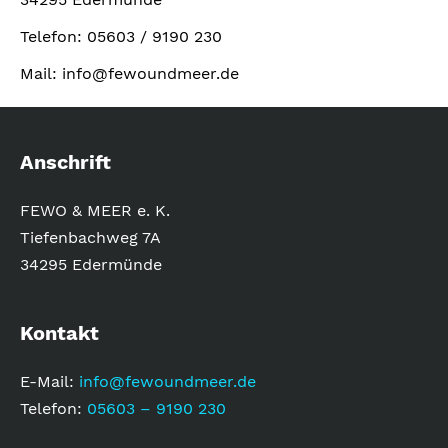
r
Telefon: 05603 / 9190 230
n
a
Mail: info@fewoundmeer.de
t
i
v
Anschrift
e
:
FEWO & MEER e. K.
Tiefenbachweg 7A
34295 Edermünde
Kontakt
E-Mail:
info@fewoundmeer.de
Telefon:
05603 – 9190 230