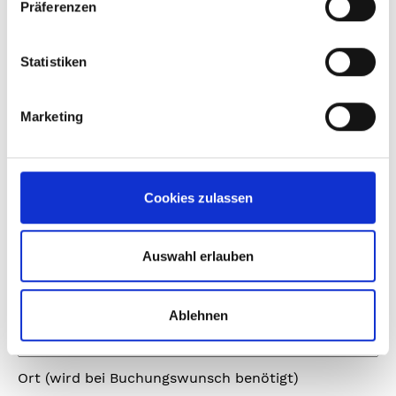
unserem
Datenschutzhinweis
.
Impressum
Präferenzen
Statistiken
Marketing
Ihr Name (Pflichtfeld)
Cookies zulassen
Ihre E-Mail-Adresse (Pflichtfeld)
Auswahl erlauben
Telefon (Pflichtfeld)
Ablehnen
Ort (wird bei Buchungswunsch benötigt)